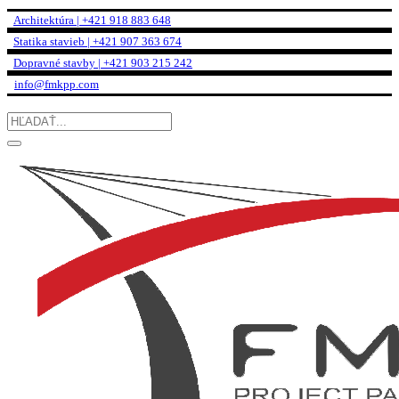
Architektúra | +421 918 883 648
Statika stavieb | +421 907 363 674
Dopravné stavby | +421 903 215 242
info@fmkpp.com