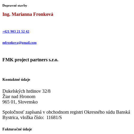
Dopravné stavby
Ing. Marianna Fronková
+421 903 21 52 42
mfronkova@gmail.com
FMK project partners s.r.o.
Kontaktné údaje
Dukelských hrdinov 32/8
Žiar nad Hronom
965 01, Slovensko
Spoločnosť zapísaná v obchodnom registri Okresného súdu Banská
Bystrica, v
ložka číslo:
11681/S
Fakturačné údaje