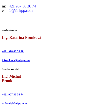
m:
+421 907 36 36 74
e:
info@fmkpp.com
Architektúra
Ing. Katarína Fronková
+421 918 88 36 48
k.fronkova@fmkpp.com
Statika stavieb
Ing. Michal
Fronk
+421 907 36 36 74
m.fronk@fmkpp.com